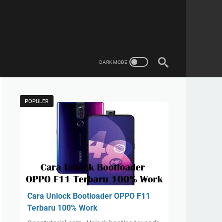
POPULER
Cara Unlock Bootloader OPPO F11
Terbaru 100% Work