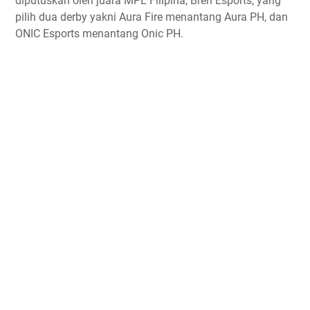
diputuskan oleh juara MPL Filipina, Bren Esports, yang
pilih dua derby yakni Aura Fire menantang Aura PH, dan
ONIC Esports menantang Onic PH.