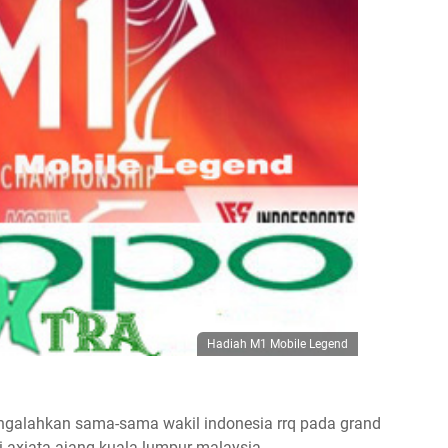
Hadiah M1 Mobile Legend
galahkan sama-sama wakil indonesia rrq pada grand
 axiata ajang kuala lumpur malaysia.