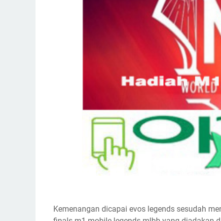
Kemenangan dicapai evos legends sesudah men
finals m1 mobile legends mlbb yang diadakan di