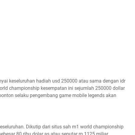
unyai keseluruhan hadiah usd 250000 atau sama dengan idr
world championship kesempatan ini sejumlah 250000 dollar
moonton selaku pengembang game mobile legends akan
keseluruhan. Dikutip dari situs sah m1 world championship
besar 80 ribu dolar as atau seputar rp 1125 miliar.