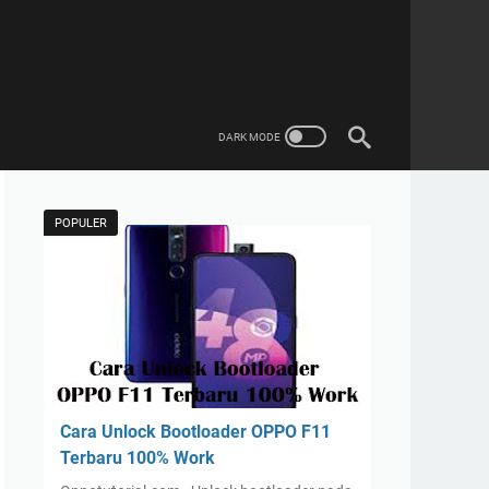
POPULER
Cara Unlock Bootloader OPPO F11
Terbaru 100% Work