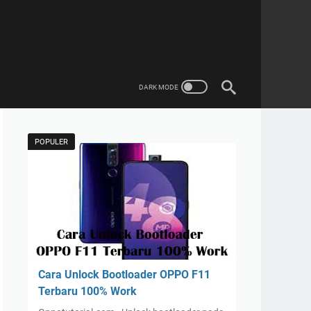
POPULER
Cara Unlock Bootloader OPPO F11
Terbaru 100% Work