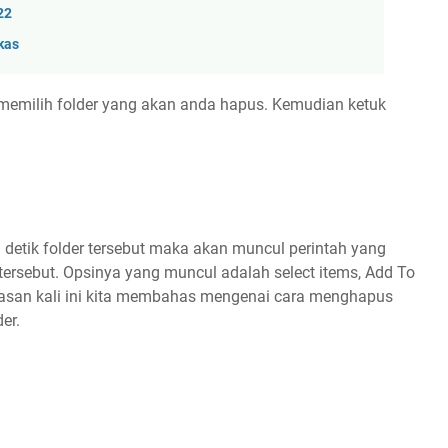
22
kas
memilih folder yang akan anda hapus. Kemudian ketuk
tik folder tersebut maka akan muncul perintah yang
tersebut. Opsinya yang muncul adalah select items, Add To
asan kali ini kita membahas mengenai cara menghapus
der.