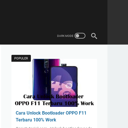
POPULER
Cara Unlock Bootloader OPPO F11
Terbaru 100% Work