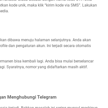
tkan kode unik, maka klik “kirim kode via SMS”. Lakukan
edia.
akan dibawa menuju halaman selanjutnya. Anda akan
file dan pengaturan akun. Ini terjadi secara otomatis
rmanen bisa kembali lagi. Anda bisa mulai berselancar
agi. Syaratnya, nomor yang didaftarkan masih aktif.
gan Menghubungi Telegram
aja terjadi. Bahkan masalah ini sering muncul meskipun