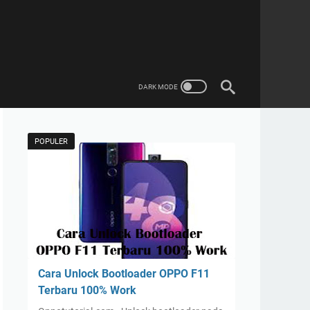
POPULER
Cara Unlock Bootloader OPPO F11
Terbaru 100% Work