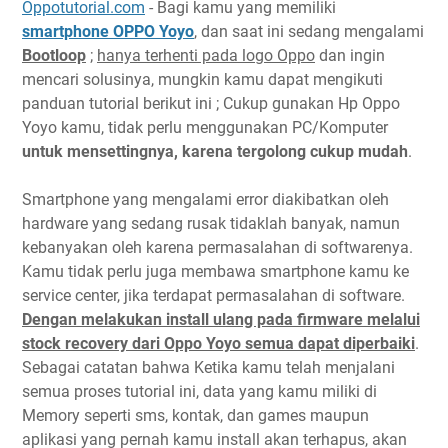
Oppotutorial.com
- Bagi kamu yang memiliki
smartphone OPPO Yoyo
, dan saat ini sedang mengalami
Bootloop
;
hanya terhenti pada logo Oppo
dan ingin
mencari solusinya, mungkin kamu dapat mengikuti
panduan tutorial berikut ini ; Cukup gunakan Hp Oppo
Yoyo kamu, tidak perlu menggunakan PC/Komputer
untuk mensettingnya, karena tergolong cukup mudah
.
Smartphone yang mengalami error diakibatkan oleh
hardware yang sedang rusak tidaklah banyak, namun
kebanyakan oleh karena permasalahan di softwarenya.
Kamu tidak perlu juga membawa smartphone kamu ke
service center, jika terdapat permasalahan di software.
Dengan melakukan install ulang pada firmware melalui
stock recovery dari Oppo Yoyo semua dapat diperbaiki
.
Sebagai catatan bahwa Ketika kamu telah menjalani
semua proses tutorial ini, data yang kamu miliki di
Memory seperti sms, kontak, dan games maupun
aplikasi yang pernah kamu install akan terhapus, akan