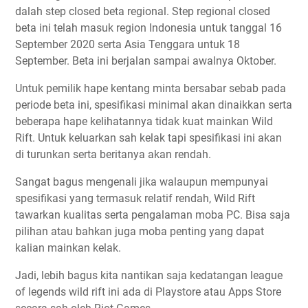
dalah step closed beta regional. Step regional closed
beta ini telah masuk region Indonesia untuk tanggal 16
September 2020 serta Asia Tenggara untuk 18
September. Beta ini berjalan sampai awalnya Oktober.
Untuk pemilik hape kentang minta bersabar sebab pada
periode beta ini, spesifikasi minimal akan dinaikkan serta
beberapa hape kelihatannya tidak kuat mainkan Wild
Rift. Untuk keluarkan sah kelak tapi spesifikasi ini akan
di turunkan serta beritanya akan rendah.
Sangat bagus mengenali jika walaupun mempunyai
spesifikasi yang termasuk relatif rendah, Wild Rift
tawarkan kualitas serta pengalaman moba PC. Bisa saja
pilihan atau bahkan juga moba penting yang dapat
kalian mainkan kelak.
Jadi, lebih bagus kita nantikan saja kedatangan league
of legends wild rift ini ada di Playstore atau Apps Store