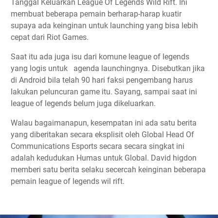
Tanggal Keluarkan League Of Legends Wild Rift. Ini
membuat beberapa pemain berharap-harap kuatir
supaya ada keinginan untuk launching yang bisa lebih
cepat dari Riot Games.
Saat itu ada juga isu dari komune league of legends
yang logis untuk agenda launchingnya. Disebutkan jika
di Android bila telah 90 hari faksi pengembang harus
lakukan peluncuran game itu. Sayang, sampai saat ini
league of legends belum juga dikeluarkan.
Walau bagaimanapun, kesempatan ini ada satu berita
yang diberitakan secara eksplisit oleh Global Head Of
Communications Esports secara secara singkat ini
adalah kedudukan Humas untuk Global. David higdon
memberi satu berita selaku secercah keinginan beberapa
pemain league of legends wil rift.