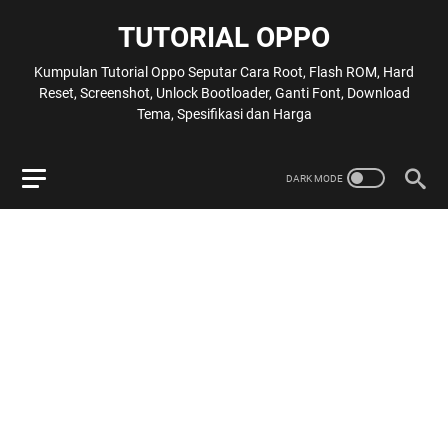
TUTORIAL OPPO
Kumpulan Tutorial Oppo Seputar Cara Root, Flash ROM, Hard
Reset, Screenshot, Unlock Bootloader, Ganti Font, Download
Tema, Spesifikasi dan Harga