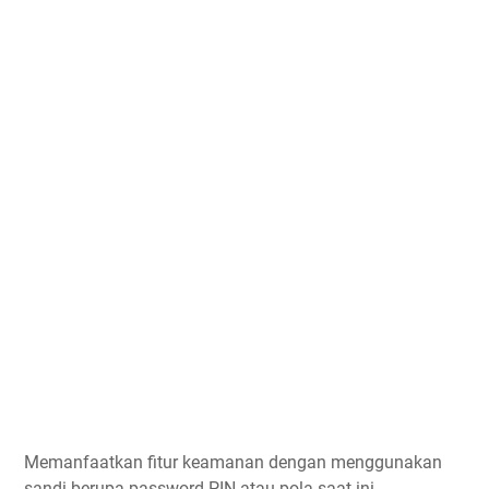
Memanfaatkan fitur keamanan dengan menggunakan
sandi berupa password PIN atau pola saat ini